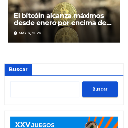
El bitcóin alcanza máximos
desde enero por encima de
los 81.000 dólares
MAY 6, 2026
Buscar
Buscar