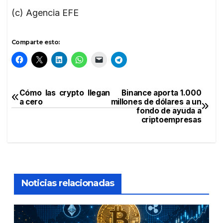
(c) Agencia EFE
Comparte esto:
Cómo las crypto llegan
Binance aporta 1.000
Navegación
a cero
millones de dólares a un
fondo de ayuda a
de
criptoempresas
entradas
Noticias relacionadas