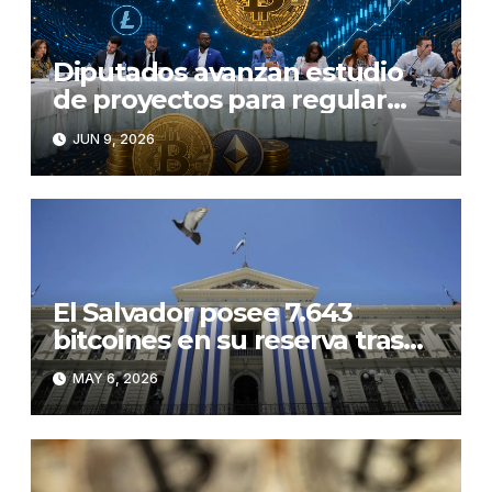
Diputados avanzan estudio
de proyectos para regular
criptomonedas
JUN 9, 2026
El Salvador posee 7.643
bitcoines en su reserva tras
comprar 1.633 monedas en
MAY 6, 2026
2025 y 2026