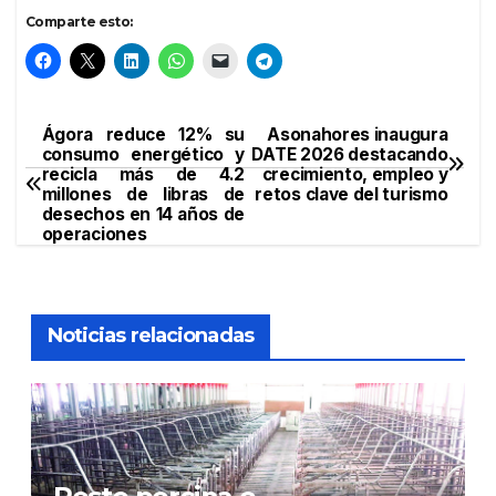
Comparte esto:
Ágora reduce 12% su
Asonahores inaugura
Navegación
consumo energético y
DATE 2026 destacando
recicla más de 4.2
crecimiento, empleo y
de
millones de libras de
retos clave del turismo
desechos en 14 años de
entradas
operaciones
Noticias relacionadas