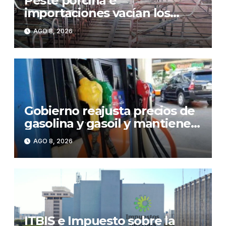
Peste porcina e
importaciones vacían los
corrales de Monte Adentro en
AGO 8, 2026
Licey
Gobierno reajusta precios de
gasolina y gasoil y mantiene
congelado el GLP
AGO 8, 2026
ITBIS e Impuesto sobre la