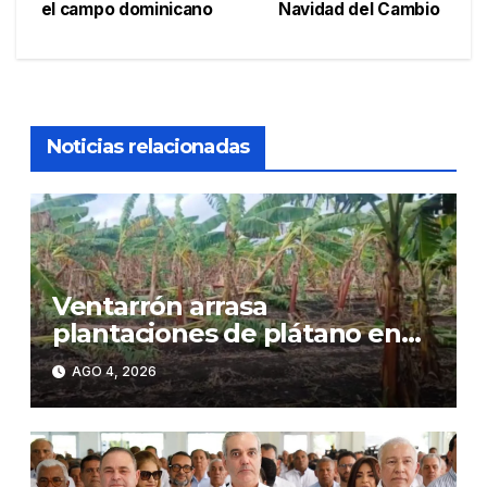
de
el campo dominicano
Navidad del Cambio
entradas
Noticias relacionadas
Ventarrón arrasa
plantaciones de plátano en
Moca y deja millonarias
AGO 4, 2026
pérdidas a productores