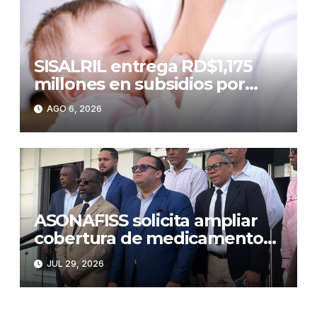
SISALRIL entrega RD$1,175
millones en subsidios por
lactancia a madres
AGO 6, 2026
trabajadoras
ASONAFISS solicita ampliar
cobertura de medicamentos
y anuncia plan de lucha
JUL 29, 2026