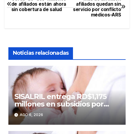
Navegación
de afiliados están ahora
afiliados quedan sin
sin cobertura de salud
servicio por conflicto
de
médicos-ARS
entradas
Noticias relacionadas
SISALRIL entrega RD$1,175
millones en subsidios por
lactancia a madres
AGO 6, 2026
trabajadoras