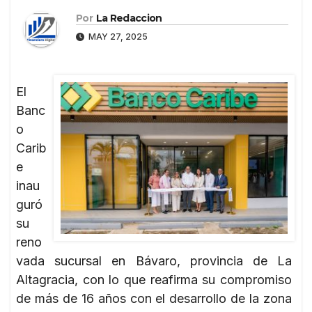
Por
La Redaccion
MAY 27, 2025
El
Banc
o
Carib
e
inau
guró
su
reno
vada sucursal en Bávaro, provincia de La
Altagracia, con lo que reafirma su compromiso
de más de 16 años con el desarrollo de la zona