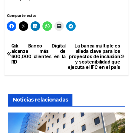
Comparte esto:
Qik Banco Digital
La banca múltiple es
Navegación
alcanza más de
aliada clave para los
600,000 clientes en la
proyectos de inclusión
de
RD
y sostenibilidad que
ejecuta el IFC en el país
entradas
Noticias relacionadas