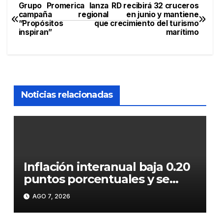
Grupo Promerica lanza
RD recibirá 32 cruceros
Navegación
campaña regional
en junio y mantiene
“Propósitos que
crecimiento del turismo
de
inspiran”
marítimo
entradas
Noticias relacionadas
Inflación interanual baja 0.20
puntos porcentuales y se
sitúa en 5.47 %
AGO 7, 2026