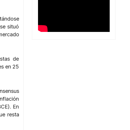
ctándose
se situó
 mercado
istas de
es en 25
nsensus
nflación
BCE). En
ue resta