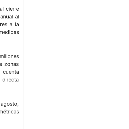
l cierre
anual al
res a la
 medidas
millones
de zonas
e cuenta
 directa
 agosto,
étricas