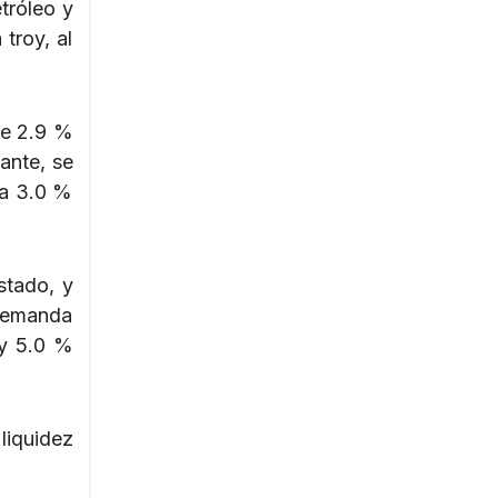
tróleo y
troy, al
de 2.9 %
ante, se
 a 3.0 %
stado, y
 demanda
 y 5.0 %
liquidez