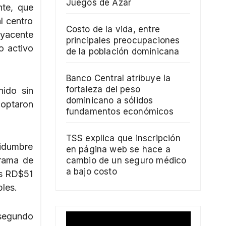
Juegos de Azar
nte, que
l centro
Costo de la vida, entre
yacente
principales preocupaciones
o activo
de la población dominicana
Banco Central atribuye la
fortaleza del peso
nido sin
dominicano a sólidos
doptaron
fundamentos económicos
TSS explica que inscripción
tidumbre
en página web se hace a
grama de
cambio de un seguro médico
a bajo costo
os RD$51
bles.
 segundo