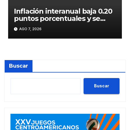
Inflación interanual baja 0.20
puntos porcentuales y se
sitúa en 5.47 %
AGO 7, 2026
Buscar
Buscar