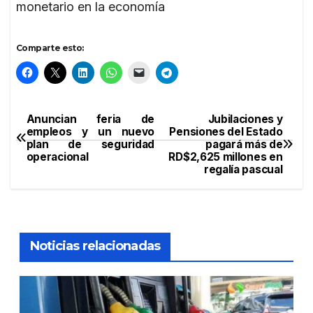
monetario en la economía
Comparte esto:
Anuncian feria de
Jubilaciones y
Navegación
empleos y un nuevo
Pensiones del Estado
plan de seguridad
pagará más de
de
operacional
RD$2,625 millones en
regalía pascual
entradas
Noticias relacionadas