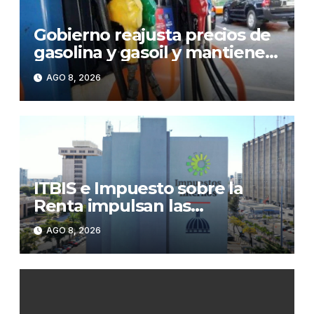
Gobierno reajusta precios de
gasolina y gasoil y mantiene
congelado el GLP
AGO 8, 2026
ITBIS e Impuesto sobre la
Renta impulsan las
recaudaciones de la DGII;
AGO 8, 2026
superan los RD$81,475
millones en julio