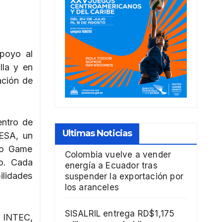
poyo al
lla y en
ación de
entro de
Ultimas Noticias
TESA, un
io Game
Colombia vuelve a vender
no. Cada
energía a Ecuador tras
ilidades
suspender la exportación por
los aranceles
SISALRIL entrega RD$1,175
e INTEC,