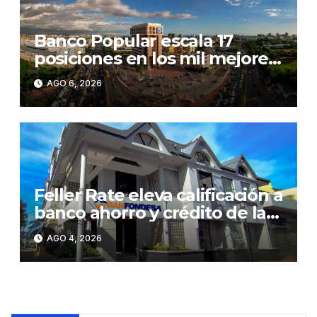
Banco Popular escala 17
posiciones en los mil mejores
bancos del mundo
AGO 6, 2026
Feller Rate eleva calificación a
banco ahorro y crédito de la
RD
AGO 4, 2026