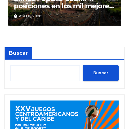
posiciones en los mil mejores
bancos del mundo
AGO 6, 2026
Buscar
Buscar