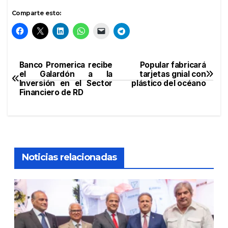
Comparte esto:
Banco Promerica recibe
Popular fabricará
Navegación
el Galardón a la
tarjetas gnial con
Inversión en el Sector
plástico del océano
de
Financiero de RD
entradas
Noticias relacionadas