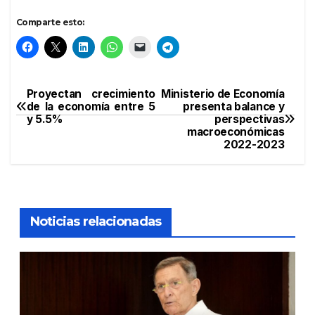
Comparte esto:
Proyectan crecimiento
Ministerio de Economía
Navegación
de la economía entre 5
presenta balance y
y 5.5%
perspectivas
de
macroeconómicas
2022-2023
entradas
Noticias relacionadas