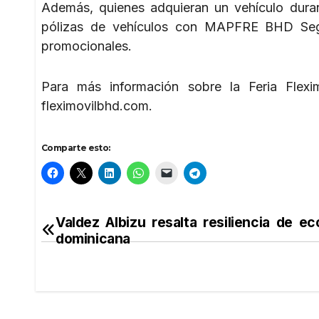
Además, quienes adquieran un vehículo durant
pólizas de vehículos con MAPFRE BHD Segu
promocionales.
Para más información sobre la Feria Flexi
fleximovilbhd.com.
Comparte esto:
Valdez Albizu resalta resiliencia de e
Navegación
dominicana
de
entradas