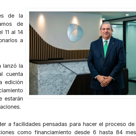
es de la
tamos de
l 11 al 14
onarios a
 lanzó la
al cuenta
a edición
ciamiento
e estarán
maciones.
eder a facilidades pensadas para hacer el proceso d
ciones como financiamiento desde 6 hasta 84 mes