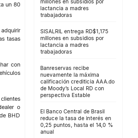
millones en subsidios por
ta un 80
lactancia a madres
trabajadoras
adquirir
SISALRIL entrega RD$1,175
millones en subsidios por
as tasas
lactancia a madres
trabajadoras
har con
Banreservas recibe
ehículos
nuevamente la máxima
calificación crediticia AAA.do
de Moody’s Local RD con
perspectiva Estable
clientes
dealer o
El Banco Central de Brasil
l de BHD
reduce la tasa de interés en
0,25 puntos, hasta el 14,0 %
anual