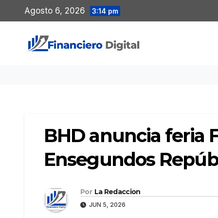
Saltar
Agosto 6, 2026
3:14 pm
al
contenido
BHD anuncia feria F
Ensegundos Repúbl
Por
La Redaccion
JUN 5, 2026