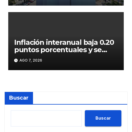
superan los RD$81,475
millones en julio
Inflación interanual baja 0.20
puntos porcentuales y se
sitúa en 5.47 %
AGO 7, 2026
Buscar
Buscar