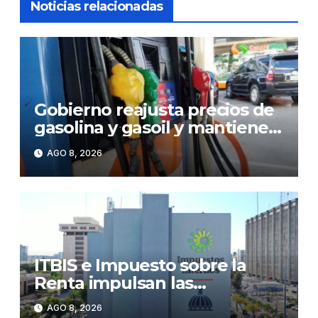
Noticias relacionadas
Gobierno reajusta precios de
gasolina y gasoil y mantiene
congelado el GLP
AGO 8, 2026
ITBIS e Impuesto sobre la
Renta impulsan las
recaudaciones de la DGII;
AGO 8, 2026