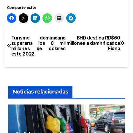
Comparte esto:
Turismo dominicano
BHD destina RD$60
Navegación
superaría los 8 mil
millones a damnificados
millones de dólares
Fiona
de
este 2022
entradas
Noticias relacionadas