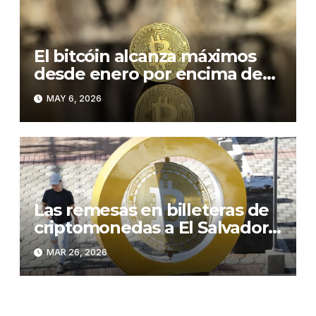
El bitcóin alcanza máximos
desde enero por encima de
los 81.000 dólares
MAY 6, 2026
Las remesas en billeteras de
criptomonedas a El Salvador
se disparan un 146 % en 2026
MAR 26, 2026