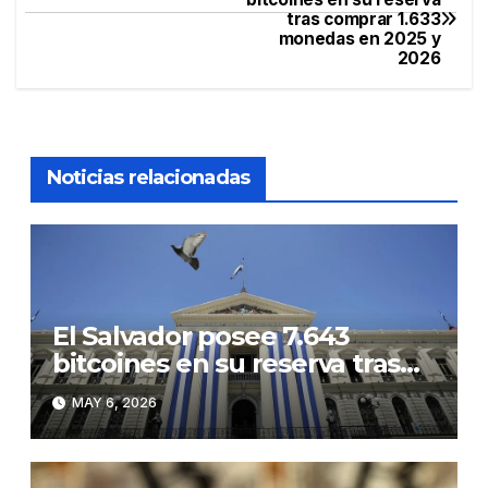
tras comprar 1.633
de
monedas en 2025 y
2026
entradas
Noticias relacionadas
El Salvador posee 7.643
bitcoines en su reserva tras
comprar 1.633 monedas en
MAY 6, 2026
2025 y 2026