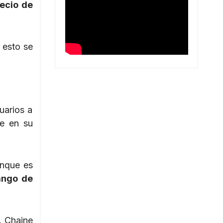
recio de
Y esto se
uarios a
ne en su
unque es
ango de
, Chaine