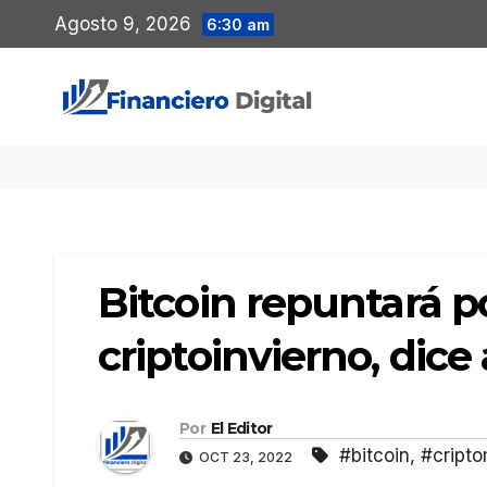
Saltar
Agosto 9, 2026
6:30 am
al
contenido
Bitcoin repuntará po
criptoinvierno, dice 
Por
El Editor
#bitcoin
,
#cript
OCT 23, 2022