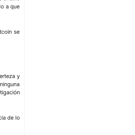
do a que
tcoin se
erteza y
 ninguna
tigación
ia de lo