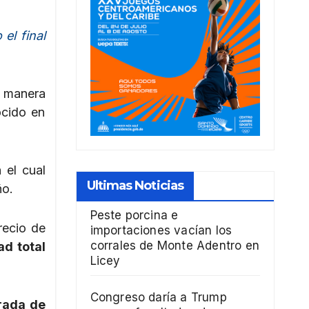
el final
e manera
ocido en
 el cual
Ultimas Noticias
ño.
Peste porcina e
recio de
importaciones vacían los
corrales de Monte Adentro en
ad total
Licey
Congreso daría a Trump
irada de