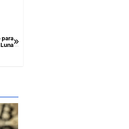
 para
a Luna