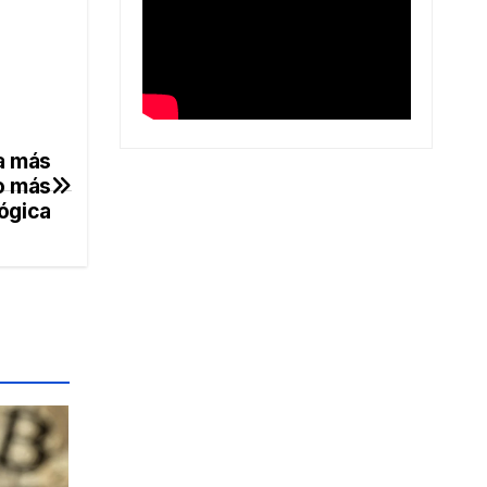
a más
o más
ógica