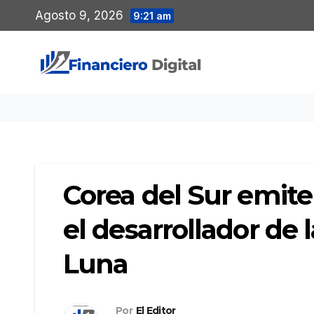
Saltar
Agosto 9, 2026
9:21 am
al
contenido
Corea del Sur emite
el desarrollador de 
Luna
Por
El Editor