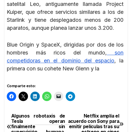
satelital Leo, antiguamente llamada Project
Kuiper, que ofrece servicios similares a los de
Starlink y tiene desplegados menos de 200
aparatos, aunque planea lanzar unos 3.200.
Blue Origin y SpaceX, dirigidas por dos de los
hombres más ricos del mundo,
son
competidoras en el dominio del espacio
, la
primera con su cohete New Glenn y la
Comparte esto:
Algunos robotaxis de
Netflix amplía el
Navegación
Tesla operan
acuerdo con Sony para
finalmente sin
emitir películas tras su
de
supervisión humana,
estreno en cines