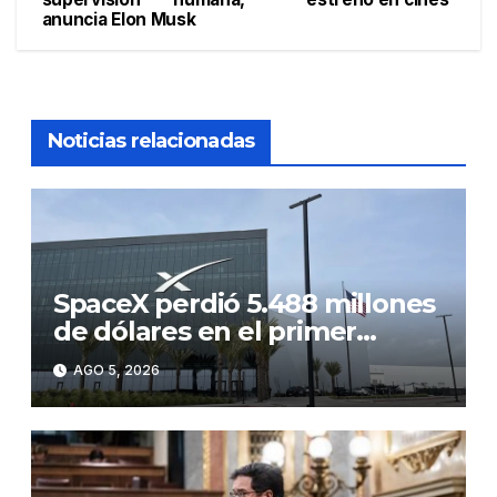
anuncia Elon Musk
entradas
Noticias relacionadas
SpaceX perdió 5.488 millones
de dólares en el primer
semestre de 2026, un 257 %
AGO 5, 2026
más interanual