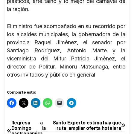
plásticos, arte taino y lo mejor del carnaval de
la región.
El ministro fue acompañado en su recorrido por
los alcaldes municipales, la gobernadora de la
provincia Raquel Jiménez, el senador por
Santiago Rodríguez, Antonio Marte y la
viceministra del Mitur Patricia Jiménez, el
director de Politur, Minoru Matsunaga, entre
otros invitados y público en general
Comparte esto:
Regresa a Santo
Experto estima hay que
Navegación
Domingo la ruta
ampliar oferta hotelera
gastronómica