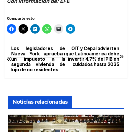
Con información de: EFE
Comparte esto:
Los legisladores de
OIT y Cepal advierten
Navegación
Nueva York aprueban
que Latinoamérica debe
un impuesto a la
invertir 4.7% del PIB en
de
segunda vivienda de
cuidados hasta 2035
lujo de no residentes
entradas
Noticias relacionadas