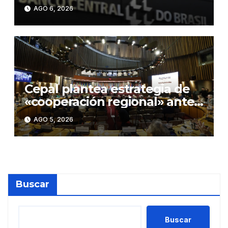
0,25 puntos, hasta el 14,0 %
AGO 6, 2026
anual
Cepal plantea estrategia de
«cooperación regional» ante
«rupturas» en geopolítica
AGO 5, 2026
global
Buscar
Buscar