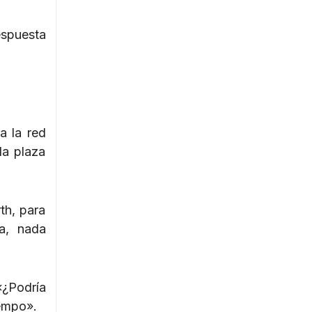
espuesta
a la red
la plaza
th, para
da, nada
«¿Podría
iempo».