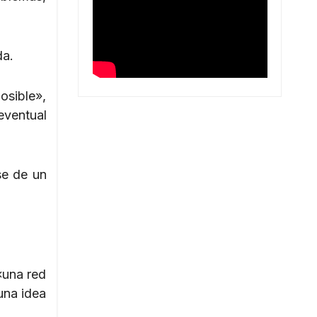
da.
osible»,
eventual
se de un
«una red
una idea