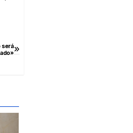
 será
rado»