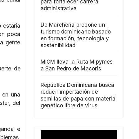
para fortalecer carrera
administrativa
De Marchena propone un
 estaría
turismo dominicano basado
con poca
en formación, tecnología y
la gente
sostenibilidad
MICM lleva la Ruta Mipymes
uerte de
a San Pedro de Macorís
República Dominicana busca
reducir importación de
o en una
semillas de papa con material
ter, del
genético libre de virus
ganda e
oblemas,