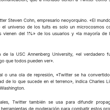
itter Steven Cohn, empresario neoyorquino. «El mundo
ue el universo de los tuits es solo un microcosmos 
ts vienen del 1%» de los usuarios y «la mayoría de 
ra de la USC Annenberg University, «el verdadero f
algo que todos pueden ver».
l o una ola de represión, «Twitter se ha convertid
ad de lo que sucede en el terreno», indica Charles Lis
n Washington.
les, Twitter también se usa para difundir propa
o herramientas de moderación para combatir estos pr