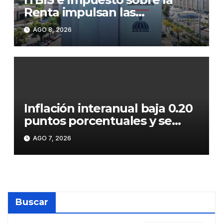
Renta impulsan las
recaudaciones de la DGII;
AGO 8, 2026
superan los RD$81,475
millones en julio
Inflación interanual baja 0.20
puntos porcentuales y se
sitúa en 5.47 %
AGO 7, 2026
Buscar