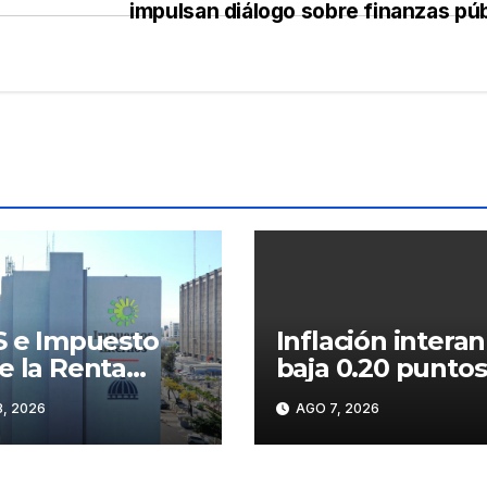
impulsan diálogo sobre finanzas púb
S e Impuesto
Inflación intera
e la Renta
baja 0.20 puntos
lsan las
porcentuales y 
, 2026
AGO 7, 2026
udaciones de la
sitúa en 5.47 %
; superan los
1,475 millones