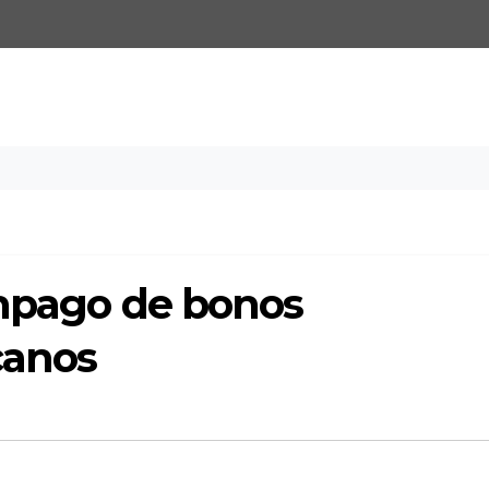
impago de bonos
canos