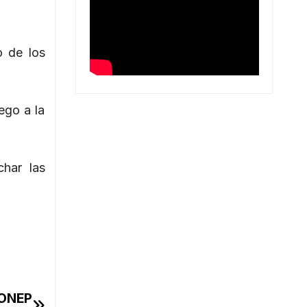
o de los
ego a la
char las
CONEP