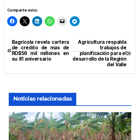
Comparte esto:
Bagrícola revela cartera
Agricultura respalda
Navegación
de crédito de más de
trabajos de
RD$56 mil millones en
planificación para el
de
su 81 aniversario
desarrollo de la Región
del Valle
entradas
Noticias relacionadas