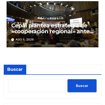
Cepal plantea estrategia de
«cooperación regional» ante
«rupturas» en geopolítica
AGO 5, 2026
global
Buscar
Buscar