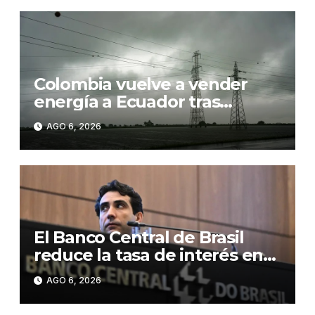
Colombia vuelve a vender
energía a Ecuador tras
suspender la exportación por
AGO 6, 2026
los aranceles
El Banco Central de Brasil
reduce la tasa de interés en
0,25 puntos, hasta el 14,0 %
AGO 6, 2026
anual