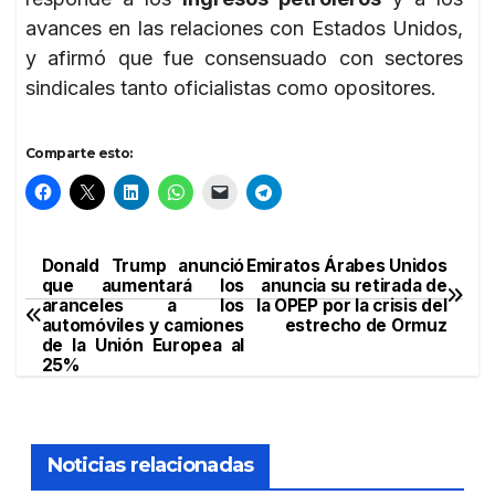
avances en las relaciones con Estados Unidos,
y afirmó que fue consensuado con sectores
sindicales tanto oficialistas como opositores.
Comparte esto:
Donald Trump anunció
Emiratos Árabes Unidos
Navegación
que aumentará los
anuncia su retirada de
aranceles a los
la OPEP por la crisis del
de
automóviles y camiones
estrecho de Ormuz
de la Unión Europea al
entradas
25%
Noticias relacionadas