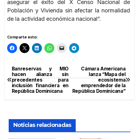
asegurar el éxito del X Censo Nacional de
Población y Vivienda sin afectar la normalidad
de la actividad económica nacional”.
Comparte esto:
Banreservas y MIO
Cámara Americana
Navegación
hacen alianza sin
lanza “Mapa del
precedentes para
ecosistema
de
inclusión financiera en
emprendedor de la
República Dominicana
República Dominicana”
entradas
Noticias relacionadas