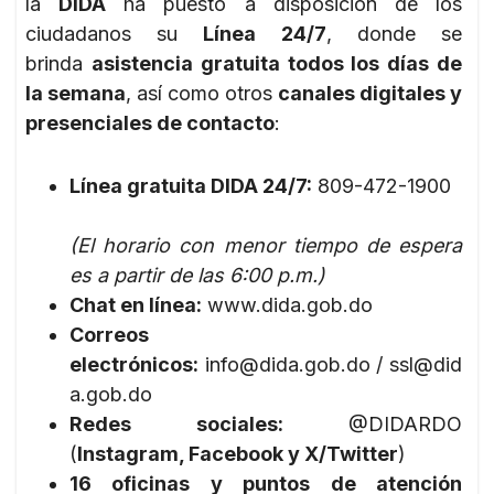
la
DIDA
ha puesto a disposición de los
ciudadanos su
Línea 24/7
, donde se
brinda
asistencia gratuita todos los días de
la semana
, así como otros
canales digitales y
presenciales de contacto
:
Línea gratuita DIDA 24/7:
809-472-1900
(El horario con menor tiempo de espera
es a partir de las 6:00 p.m.)
Chat en línea:
www.dida.gob.do
Correos
electrónicos:
info@dida.gob.do
/
ssl@did
a.gob.do
Redes sociales:
@DIDARDO
(
Instagram, Facebook y X/Twitter
)
16 oficinas y puntos de atención