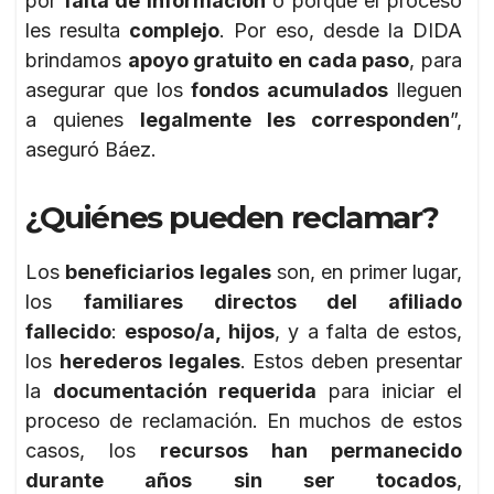
por
falta de información
o porque el proceso
les resulta
complejo
. Por eso, desde la DIDA
brindamos
apoyo gratuito en cada paso
, para
asegurar que los
fondos acumulados
lleguen
a quienes
legalmente les corresponden
”,
aseguró Báez.
¿Quiénes pueden reclamar?
Los
beneficiarios legales
son, en primer lugar,
los
familiares directos del afiliado
fallecido
:
esposo/a, hijos
, y a falta de estos,
los
herederos legales
. Estos deben presentar
la
documentación requerida
para iniciar el
proceso de reclamación. En muchos de estos
casos, los
recursos han permanecido
durante años sin ser tocados
,