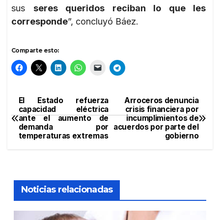
sus
seres queridos reciban lo que les
corresponde
”, concluyó Báez.
Comparte esto:
El Estado refuerza
Arroceros denuncia
Navegación
capacidad eléctrica
crisis financiera por
ante el aumento de
incumplimientos de
de
demanda por
acuerdos por parte del
temperaturas extremas
gobierno
entradas
Noticias relacionadas