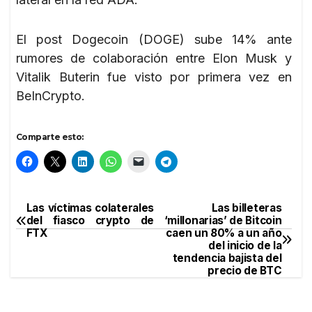
El post Dogecoin (DOGE) sube 14% ante
rumores de colaboración entre Elon Musk y
Vitalik Buterin fue visto por primera vez en
BeInCrypto.
Comparte esto:
Las víctimas colaterales
Las billeteras
Navegación
del fiasco crypto de
‘millonarias’ de Bitcoin
FTX
caen un 80% a un año
de
del inicio de la
tendencia bajista del
entradas
precio de BTC