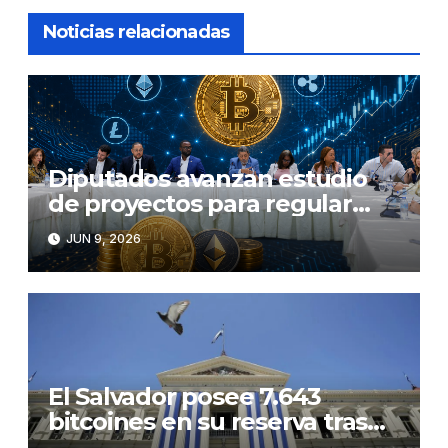
Noticias relacionadas
Diputados avanzan estudio
de proyectos para regular
criptomonedas
JUN 9, 2026
El Salvador posee 7.643
bitcoines en su reserva tras
comprar 1.633 monedas en