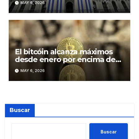
MAY 6, 2026
2025 y 2026
El bitcóin alcanza máximos
desde enero por encima de
los 81.000 dólares
MAY 6, 2026
Buscar
Buscar