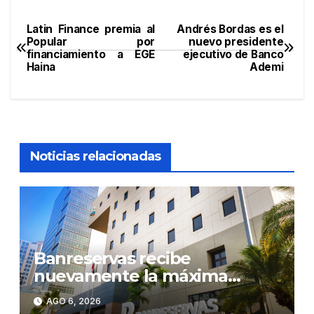
Latin Finance premia al
Andrés Bordas es el
Navegación
Popular por
nuevo presidente
financiamiento a EGE
ejecutivo de Banco
de
Haina
Ademi
entradas
Noticias relacionadas
Banreservas recibe
nuevamente la máxima
calificación crediticia AAA.do
AGO 6, 2026
de Moody’s Local RD con