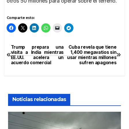
otros 50 millones para operar sobre el terreno.
Comparte esto:
Trump prepara una
Cuba revela que tiene
Navegación
visita a India mientras
1,400 megavatios sin
EE.UU. acelera un
usar mientras millones
de
acuerdo comercial
sufren apagones
entradas
Noticias relacionadas