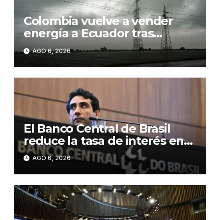
Colombia vuelve a vender
energía a Ecuador tras
suspender la exportación por
AGO 6, 2026
los aranceles
El Banco Central de Brasil
reduce la tasa de interés en
0,25 puntos, hasta el 14,0 %
AGO 6, 2026
anual