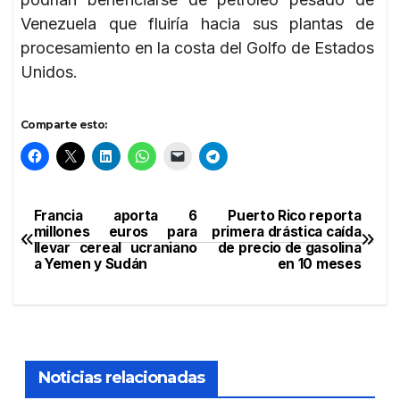
Venezuela que fluiría hacia sus plantas de
procesamiento en la costa del Golfo de Estados
Unidos.
Comparte esto:
Francia aporta 6
Puerto Rico reporta
Navegación
millones euros para
primera drástica caída
llevar cereal ucraniano
de precio de gasolina
de
a Yemen y Sudán
en 10 meses
entradas
Noticias relacionadas