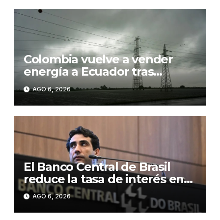
Colombia vuelve a vender
energía a Ecuador tras
suspender la exportación por
AGO 6, 2026
los aranceles
El Banco Central de Brasil
reduce la tasa de interés en
0,25 puntos, hasta el 14,0 %
AGO 6, 2026
anual