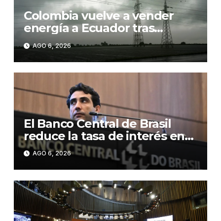
Colombia vuelve a vender
energía a Ecuador tras
suspender la exportación por
AGO 6, 2026
los aranceles
El Banco Central de Brasil
reduce la tasa de interés en
0,25 puntos, hasta el 14,0 %
AGO 6, 2026
anual