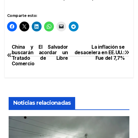
Comparte esto:
China y El Salvador
La inflación se
Navegación
buscarán acordar un
desacelera en EE.UU.:
Tratado de Libre
Fue del 7,7%
de
Comercio
entradas
Noticias relacionadas