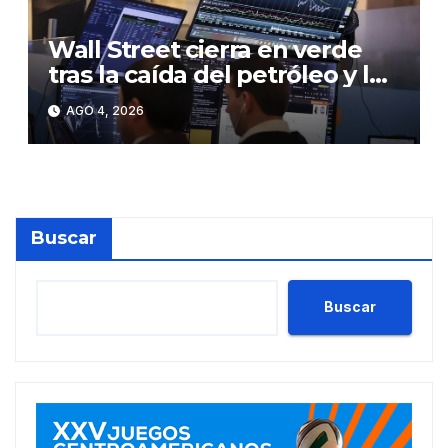
Wall Street cierra en verde
tras la caída del petróleo y la
subida de las tecnológicas
AGO 4, 2026
Buscar
Buscar