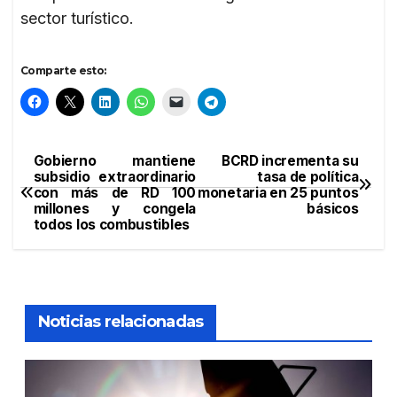
sector turístico.
Comparte esto:
Gobierno mantiene
BCRD incrementa su
Navegación
subsidio extraordinario
tasa de política
con más de RD 100
monetaria en 25 puntos
de
millones y congela
básicos
todos los combustibles
entradas
Noticias relacionadas