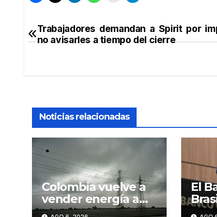
Trabajadores demandan a Spirit por i
Navegación
no avisarles a tiempo del cierre
de
entradas
Noticias relacionadas
Colombia vuelve a
El B
vender energía a
Bras
Ecuador tras
de i
AGO 6, 2026
AGO 6