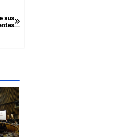
de sus
entes