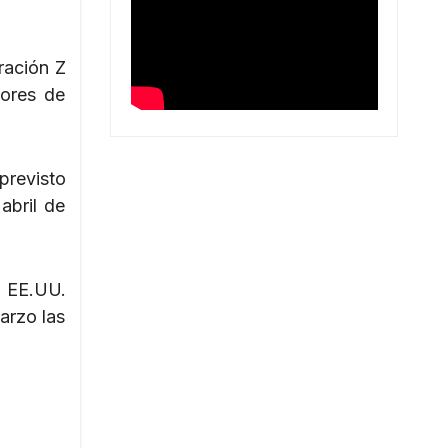
ración Z
dores de
previsto
abril de
n EE.UU.
arzo las