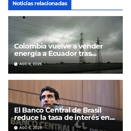
Noticias relacionadas
Colombia vuelve a vender
energía a Ecuador tras
suspender la exportación por
AGO 6, 2026
los aranceles
El Banco Central de Brasil
reduce la tasa de interés en
0,25 puntos, hasta el 14,0 %
AGO 6, 2026