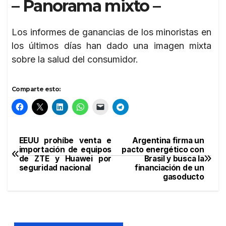
– Panorama mixto –
Los informes de ganancias de los minoristas en
los últimos días han dado una imagen mixta
sobre la salud del consumidor.
Comparte esto:
EEUU prohíbe venta e
Argentina firma un
Navegación
importación de equipos
pacto energético con
de ZTE y Huawei por
Brasil y busca la
de
seguridad nacional
financiación de un
gasoducto
entradas