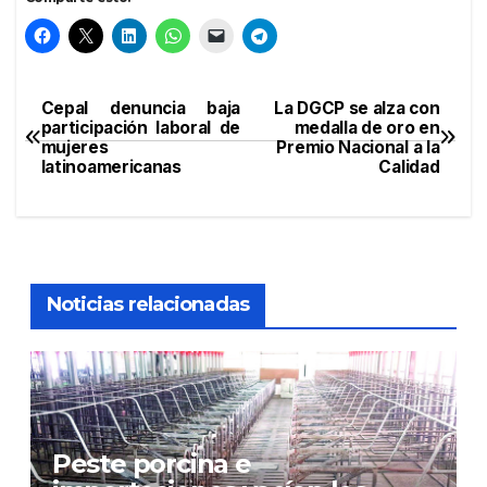
Cepal denuncia baja
La DGCP se alza con
Navegación
participación laboral de
medalla de oro en
mujeres
Premio Nacional a la
de
latinoamericanas
Calidad
entradas
Noticias relacionadas
Peste porcina e