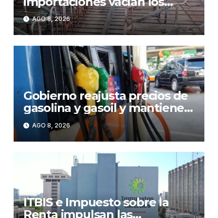
importaciones vacían los
corrales de Monte Adentro en
AGO 8, 2026
Licey
Gobierno reajusta precios de
gasolina y gasoil y mantiene
congelado el GLP
AGO 8, 2026
ITBIS e Impuesto sobre la
Renta impulsan las