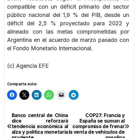
compatible con un déficit primario del sector
público nacional del 1,9 % del PIB, desde un
déficit del 2,5 % proyectado para 2022 y
alineado con las metas comprometidas por
Argentina en el acuerdo de marzo pasado con
el Fondo Monetario Internacional.
(c) Agencia EFE
Comparte esto:
Banco central de China
COP27: Francia y
Navegación
dice reforzará
España se suman al
tendencia económica al
compromiso de frenar
de
alza y política monetaria
la venta de vehículos de
prudente
gasolina