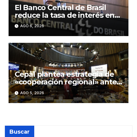
El Banco Central de Brasil
reduce la tasa de interés en
0,25 puntos, hasta el 14,0 %
AGO 6, 2026
anual
Cepal plantea estrategia de
«cooperación regional» ante
«rupturas» en geopolítica
AGO 5, 2026
global
Buscar