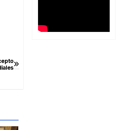
xcepto
iales