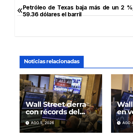
Petróleo de Texas baja más de un 2 %
Navegación
59.36 dólares el barril
de
entradas
Noticias relacionadas
Wall Street cierra
Wall
con récords del
en v
Dow Jones y S&P
caíd
AGO 5, 2026
AGO 4
500, ante el
la s