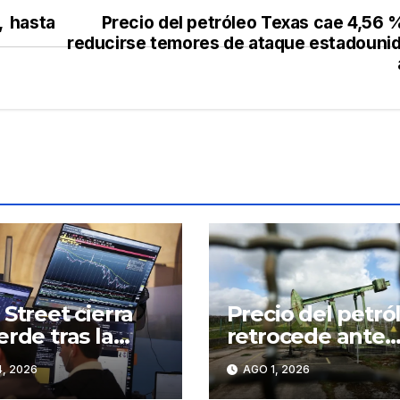
, hasta
Precio del petróleo Texas cae 4,56 
reducirse temores de ataque estadouni
 Street cierra
Precio del petró
erde tras la
retrocede ante
a del petróleo y
esperanza de
, 2026
AGO 1, 2026
ubida de las
negociaciones e