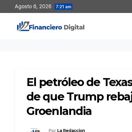
Saltar
Agosto 6, 2026
7:21 am
al
contenido
El petróleo de Texa
de que Trump rebaj
Groenlandia
Por
La Redaccion