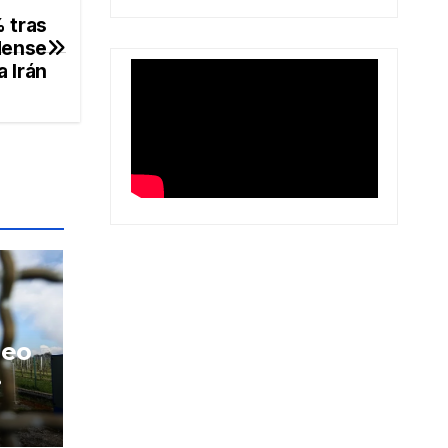
% tras
dense
a Irán
leo
n