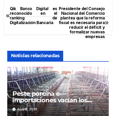
Qik Banco Digital es
Presidente del Consejo
Navegación
reconocido en el
Nacional del Comercio
ranking de
plantea que la reforma
de
Digitalización Bancaria
fiscal es necesaria para
reducir el déficit y
entradas
formalizar nuevas
empresas
Noticias relacionadas
Peste porcina e
importaciones vacían los
corrales de Monte Adentro en
AGO 8, 2026
Licey