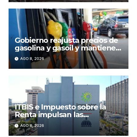
Gobierno reajusta precios de
gasolina y gasoil y mantiene
congelado el GLP
AGO 8, 2026
ITBIS e Impuesto sobre la
Renta impulsan las
recaudaciones de la DGII;
AGO 8, 2026
superan los RD$81,475