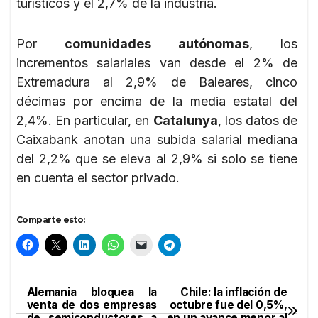
turísticos y el 2,7% de la industria.
Por
comunidades autónomas
, los
incrementos salariales van desde el 2% de
Extremadura al 2,9% de Baleares, cinco
décimas por encima de la media estatal del
2,4%. En particular, en
Catalunya
, los datos de
Caixabank anotan una subida salarial mediana
del 2,2% que se eleva al 2,9% si solo se tiene
en cuenta el sector privado.
Comparte esto:
Alemania bloquea la
Chile: la inflación de
Navegación
venta de dos empresas
octubre fue del 0,5%,
de semiconductores a
en un avance menor al