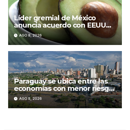
Líder gremial de México
anuncia acuerdo con EEUU
para enviar más de 1.000
AGO 8, 2026
toneladas de aguacate
Paraguay se ubica entre las
economías con menor riesgo
país de Latinoamérica
AGO 8, 2026