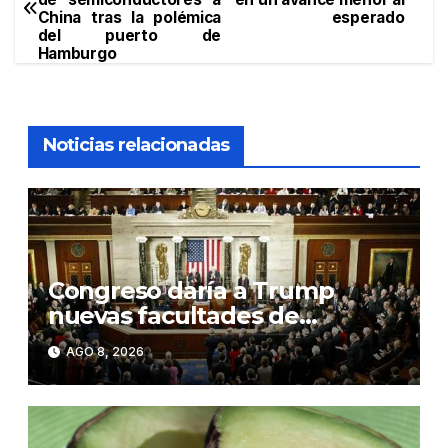
de
China tras la polémica
esperado
del puerto de
entradas
Hamburgo
Noticias relacionadas
Congreso daría a Trump
nuevas facultades de
imponer aranceles
AGO 8, 2026