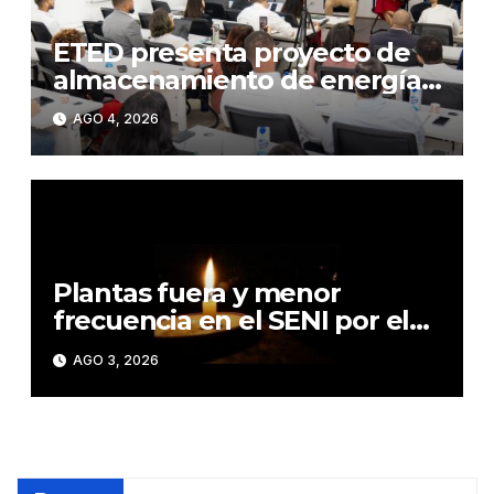
ETED presenta proyecto de
almacenamiento de energía
mediante baterías
AGO 4, 2026
Plantas fuera y menor
frecuencia en el SENI por el
calor elevan apagones
AGO 3, 2026