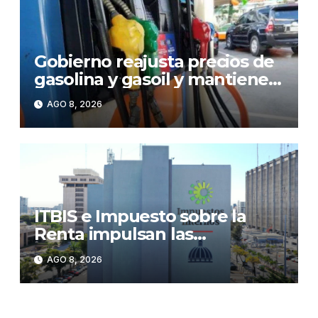
Gobierno reajusta precios de
gasolina y gasoil y mantiene
congelado el GLP
AGO 8, 2026
ITBIS e Impuesto sobre la
Renta impulsan las
recaudaciones de la DGII;
AGO 8, 2026
superan los RD$81,475
millones en julio