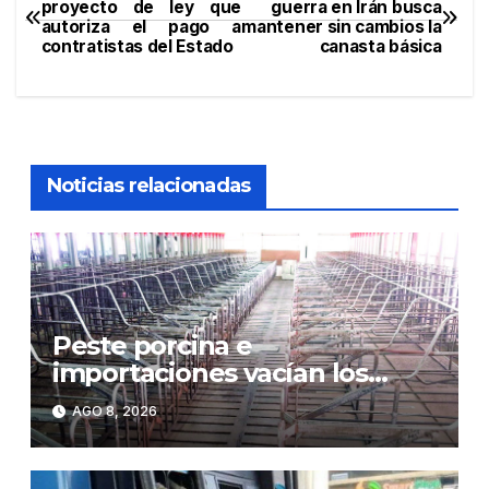
proyecto de ley que
guerra en Irán busca
autoriza el pago a
mantener sin cambios la
de
contratistas del Estado
canasta básica
entradas
Noticias relacionadas
Peste porcina e
importaciones vacían los
corrales de Monte Adentro en
AGO 8, 2026
Licey