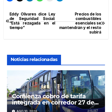
Eddy Olivares dice Ley
Precios de los
Navegación
de Seguridad Social:
combustibles
“Está rezagada en el
esenciales se
de
tiempo”
mantendrán y el resto
subirá
entradas
Noticias relacionadas
Comienza cobro de tarifa
integrada en corredor 27 de
Febrero: RD$35 desde el
AGO 10, 2026