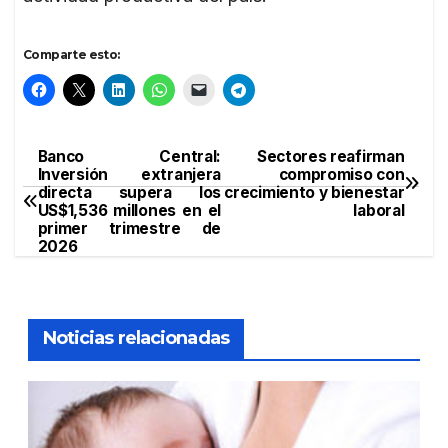
Comparte esto:
Banco Central:
Sectores reafirman
Navegación
Inversión extranjera
compromiso con
directa supera los
crecimiento y bienestar
de
US$1,536 millones en el
laboral
primer trimestre de
entradas
2026
Noticias relacionadas