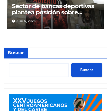
Sector de bancas deportivas
plantea posición sobre
proyecto de Ley General de
AGO 5, 2026
Juegos de Azar
Buscar
Buscar