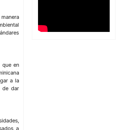
 manera
mbiental
ándares
a que en
minicana
gar a la
o de dar
sidades,
esados a