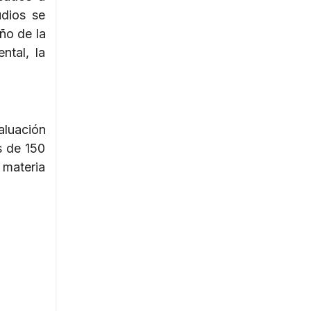
udios se
ño de la
ntal, la
aluación
s de 150
 materia