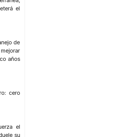
rránea,
eterá el
anejo de
 mejorar
nco años
ro: cero
erza el
duele su