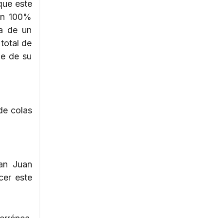
que este
ón 100%
ta de un
total de
le de su
de colas
San Juan
cer este