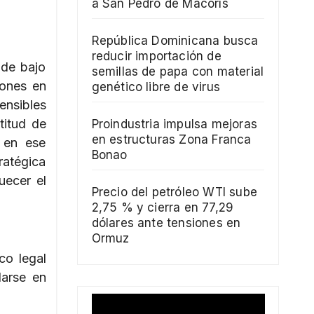
a San Pedro de Macorís
República Dominicana busca
reducir importación de
 de bajo
semillas de papa con material
iones en
genético libre de virus
ensibles
titud de
Proindustria impulsa mejoras
en estructuras Zona Franca
Y en ese
Bonao
ratégica
uecer el
Precio del petróleo WTI sube
2,75 % y cierra en 77,29
dólares ante tensiones en
Ormuz
co legal
larse en