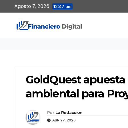
Saltar
Agosto 7, 2026
12:47 am
al
contenido
GoldQuest apuesta 
ambiental para Pr
Por
La Redaccion
ABR 27, 2026