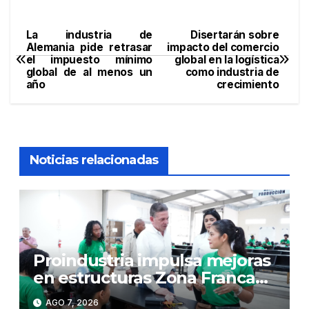
La industria de
Disertarán sobre
Navegación
Alemania pide retrasar
impacto del comercio
el impuesto mínimo
global en la logística
de
global de al menos un
como industria de
año
crecimiento
entradas
Noticias relacionadas
Proindustria impulsa mejoras
en estructuras Zona Franca
Bonao
AGO 7, 2026