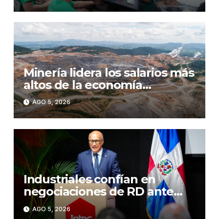
Minería lidera los salarios más
altos de la economía
dominicana e impulsa el
AGO 5, 2026
crecimiento de las
remuneraciones en el sector
formal
Industriales confían en
negociaciones de RD ante
políticas arancelarias de EE.
AGO 5, 2026
UU