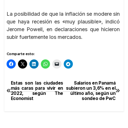
La posibilidad de que la inflación se modere sin
que haya recesión es «muy plausible», indicó
Jerome Powell, en declaraciones que hicieron
subir fuertemente los mercados.
Comparte esto:
Estas son las ciudades
Salarios en Panamá
Navegación
más caras para vivir en
subieron un 3,6% en el
2022, según The
último año, según un
de
Economist
sondeo de PwC
entradas